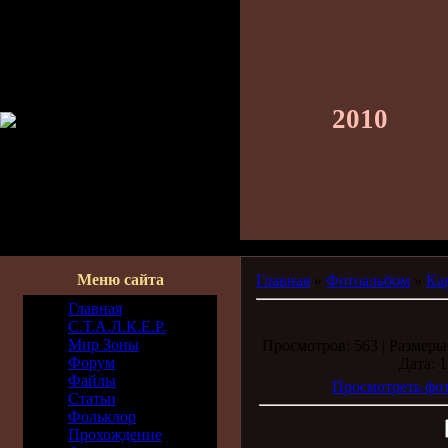
2010
Меню сайта
Главная
»
Фотоальбом
»
Ка
Главная
С.Т.А.Л.К.Е.Р.
Мир Зоны
Просмотров: 563 | Размеры:
Форум
Дата: 1
Файлы
Просмотреть фот
Статьи
Фольклор
Прохождение