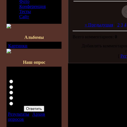
Фото
Конференция
Тесты
Сайт
« Предыдущая
|
2
3
4
Всего комментариев:
0
Альбомы
Картинки
[27]
Добавлять комментарии
[
Рег
Наш опрос
Нравится ли Вам наш
сайт?
Да, супер сайт!
Да, неплохой сайт...
Ну так, среднячок...
Нет, не очень!
Нет. Скучно.
Результаты
|
Архив
опросов
Всего ответов:
136