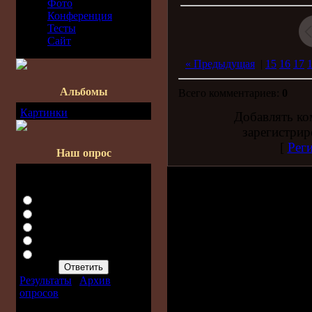
Фото
Конференция
Тесты
Сайт
« Предыдущая
|
15
16
17
Альбомы
Всего комментариев:
0
Картинки
[27]
Добавлять ко
зарегистрир
[
Рег
Наш опрос
Нравится ли Вам наш
сайт?
Да, супер сайт!
Да, неплохой сайт...
Ну так, среднячок...
Нет, не очень!
Нет. Скучно.
Результаты
|
Архив
опросов
Всего ответов:
136